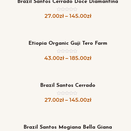
Brazil Santos Cerrado Doce Diamantina
27.00
zł
–
145.00
zł
Oceniono
0
na
5
Etiopia Organic Guji Tero Farm
43.00
zł
–
185.00
zł
Oceniono
0
na
5
Brazil Santos Cerrado
27.00
zł
–
145.00
zł
Oceniono
0
na
5
Brazil Santos Mogiana Bella Giana