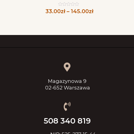
33.00
zł
–
145.00
zł
Oceniono
0
na
5
Magazynowa 9
02-652 Warszawa
508 340 819