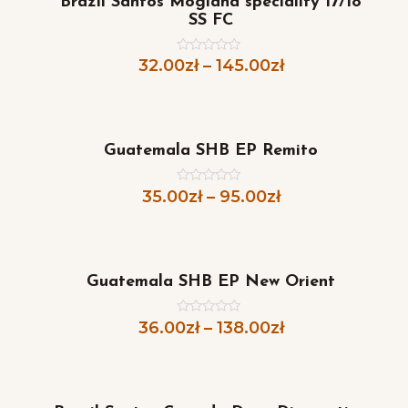
Brazil Santos Mogiana speciality 17/18
SS FC
32.00
zł
–
145.00
zł
Oceniono
0
na
5
Guatemala SHB EP Remito
35.00
zł
–
95.00
zł
Oceniono
0
na
5
Guatemala SHB EP New Orient
36.00
zł
–
138.00
zł
Oceniono
0
na
5