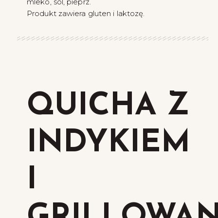
mleko, sól, pieprz.
Produkt zawiera gluten i laktozę.
QUICHA Z
INDYKIEM
I
GRILLOWA