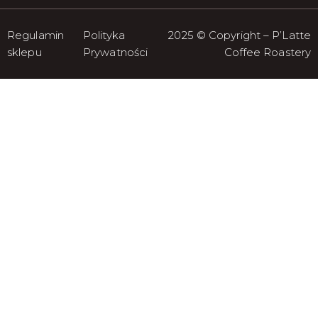
Regulamin
Polityka
2025 © Copyright – P’Latte
sklepu
Prywatności
Coffee Roastery